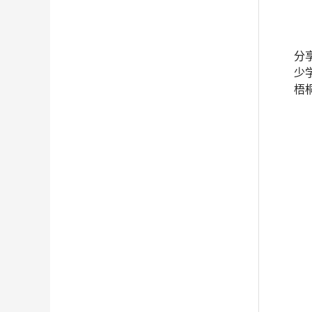
分
少
梧