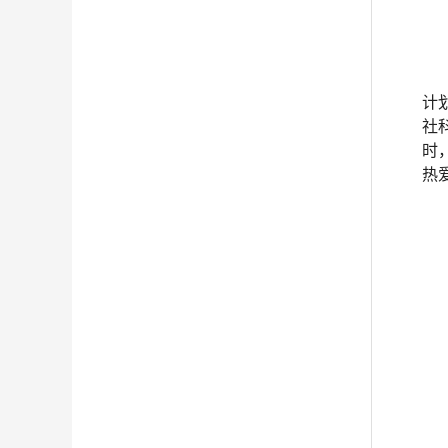
计
社
时
热