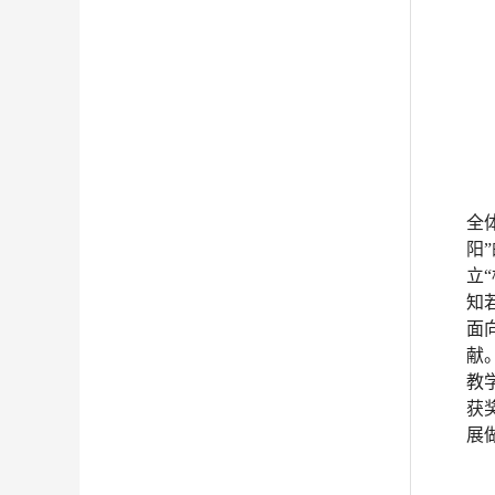
全
阳
立
知
面
献
教
获
展