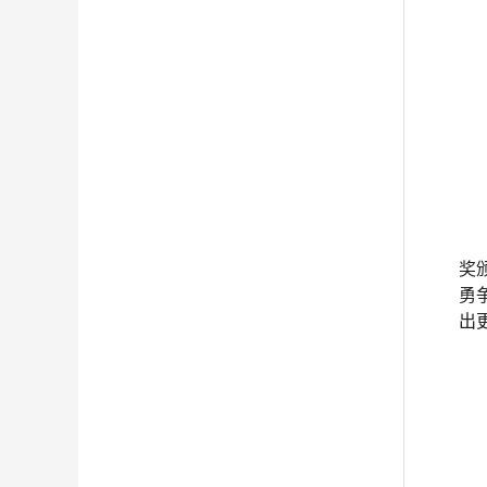
奖
勇
出