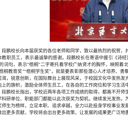
段鹏校长向本届获奖的各位老师和同学，致以最热烈的祝贺，
体教职员工，表示最诚挚的感谢。段鹏校长在寄语中援引《诗经
”的词句，表示“梧桐”二字寄托着学校广纳贤才的胸怀，映照着
“梧桐教育奖”“梧桐学生奖”，就是要表彰那些潜心人才培养、
若渴，锐意创新，在国际舞台上展现风采，于校园文化中发热发
向上的旗帜，激励全体师生员工，在各自的工作岗位和学习生活
。段鹏校长指出，学校近两年各项工作成绩的取得，都离不开师
学科研单位、职能部门都能以此次获奖为契机，继续发光发热，
奖师生为榜样，立足本职、追求卓越，全力以赴投身学校事业发
做出更多贡献，学校将会出台更多政策，让发展的成果更广泛地